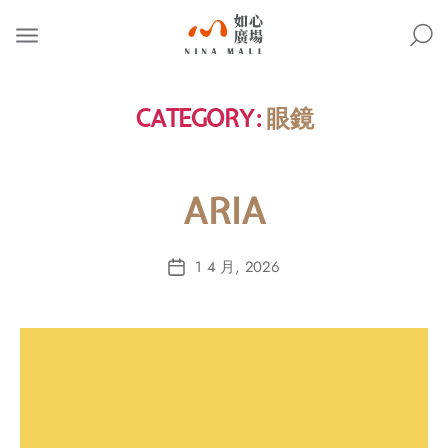
NINA
MALL
CATEGORY:
眼鏡
ARIA
1 4 月, 2026
Post
date