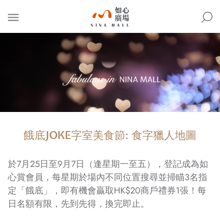
NINA
MALL
餓底JOKE字室美食節: 食字獵人地圖
於7月25日至9月7日（逢星期一至五），登記成為如
心賞會員，每星期於場內不同位置搜尋並掃瞄3名指
定「餓底」，即有機會贏取HK$20商戶禮券1張！每
日名額有限，先到先得，換完即止。