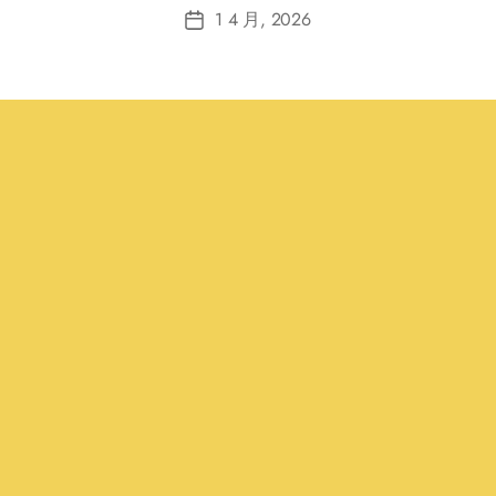
1 4 月, 2026
Post
date