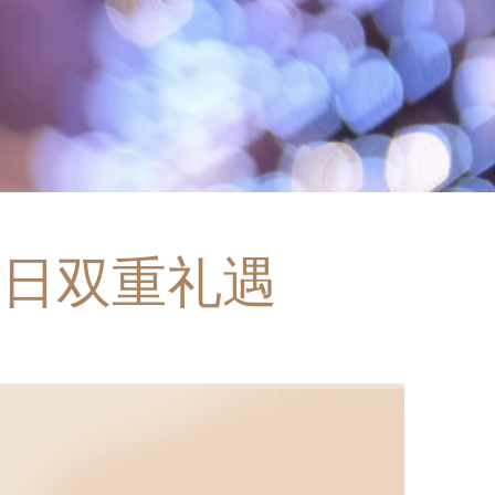
物日双重礼遇