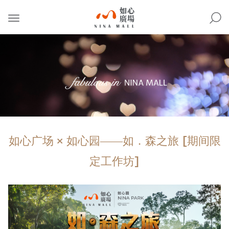
NINA
MALL
如心广场 × 如心园――如．森之旅 [期间限
定工作坊]