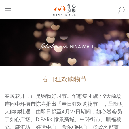
NINA
MALL
春日狂欢购物节
春暖花开，正是购物好时节。华懋集团旗下9大商场
连同中环街市惊喜推出「春日狂欢购物节」，呈献两
大购物礼遇。由即日起至4月27日期间，如心赏会员
于如心广场、D·PARK 愉景新城、中环街市、顺福粮
仓、翩汇坊、好运中心、希尔顿中心、粉岭名都商