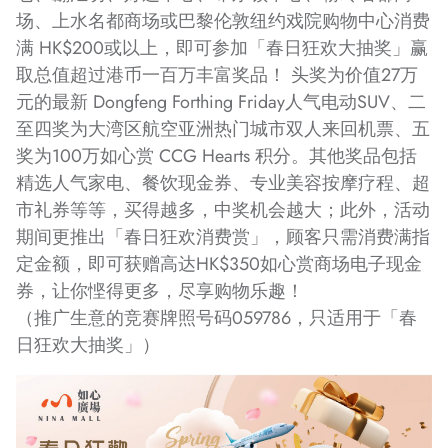
场、上水名都商场或巴黎伦敦纽约戏院购物中心消费
满 HK$200或以上，即可参加「春日狂欢大抽奖」赢
取总值超过港币一百万丰富奖品！ 头奖为价值27万
元的最新 Dongfeng Forthing Friday人气电动SUV、二
至四奖为大湾区航空亚洲热门城市双人来回机票、五
奖为100万如心赏 CCG Hearts 积分。其他奖品包括
精选人气家电、餐饮现金券、专业美容按摩疗程、超
市礼券等等，买得越多，中奖机会越大；此外，活动
期间更推出「春日狂欢消费赏」，顾客只需消费满指
定金额，即可获赠高达HK$350如心赏商场电子现金
券，让你悭得更多，尽享购物乐趣！
（推广生意的竞赛牌照号码059786，只适用于「春
日狂欢大抽奖」）