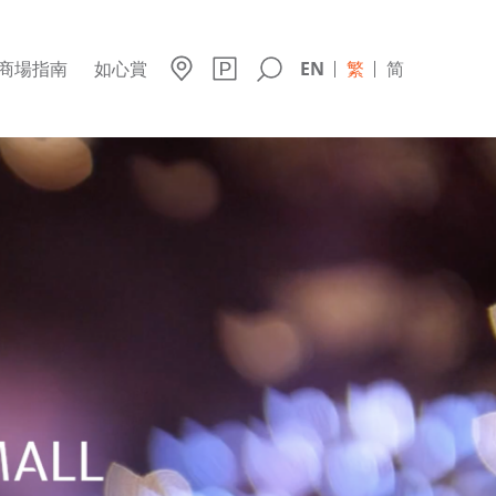
商場指南
如心賞
EN
繁
简