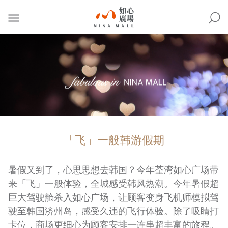
NINA
MALL
「飞」一般韩游假期
暑假又到了，心思思想去韩国？今年荃湾如心广场带
来「飞」一般体验，全城感受韩风热潮。今年暑假超
巨大驾驶舱杀入如心广场，让顾客变身飞机师模拟驾
驶至韩国济州岛，感受久违的飞行体验。除了吸睛打
卡位，商场更细心为顾客安排一连串超丰富的旅程。