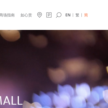
商场指南
如心赏
EN
繁
简