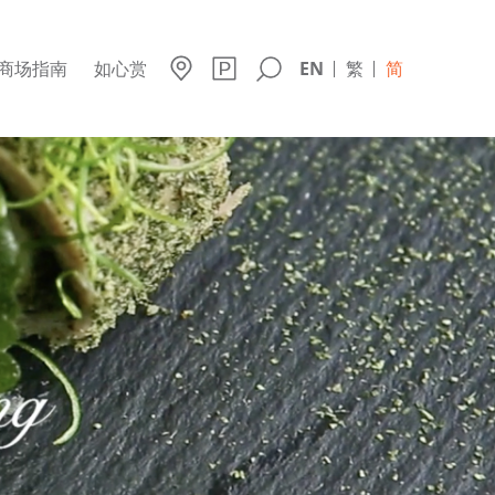
商场指南
如心赏
EN
繁
简