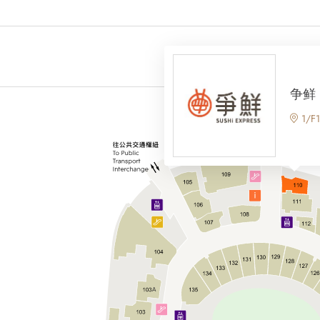
争鲜
1/F
A