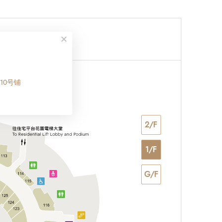
110号铺
2/F
1/F
G/F