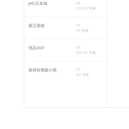
JHC日本城
1/F
123-124 号铺
霸王茶姬
1/F
111 号铺
优品360°
1/F
125-126 号铺
靠得住粥面小馆
1/F
101 号铺
名创优品
1/F
127-128 号铺
OP Beauty
1/F
103A 号铺