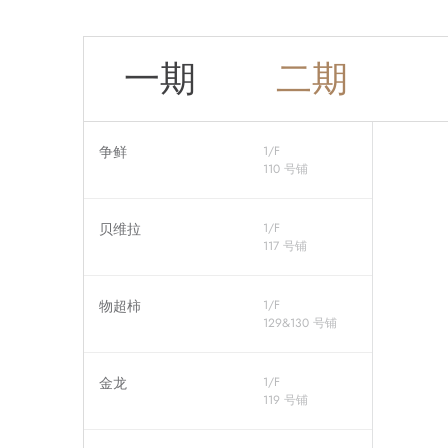
一期
二期
争鲜
1/F
110 号铺
贝维拉
1/F
117 号铺
物超柿
1/F
129&130 号铺
金龙
1/F
119 号铺