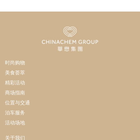
OP Beauty
1/F
103A 号铺
眼镜88
1/F
103 号铺
暨汇中医诊所
1/F
120 号铺
时尚购物
Italian Tomato
1/F
115 号铺
美食荟萃
精彩活动
西树泡芙
1/F
商场指南
114 号铺
位置与交通
韩印红 Home
1/F
泊车服务
132 号铺
活动场地
美联物业​（二期）
1/F
105 号铺
关于我们