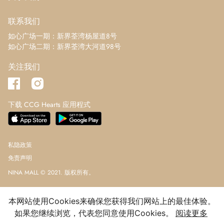
MOS Burger
1/F
联系我们
135 号铺
如心广场一期：新界荃湾杨屋道8号
如心广场二期：新界荃湾大河道98号
IEAT
1/F
133-134 号铺
关注我们
日系生活 JP Living Style
1/F
131 号铺
下载 CCG Hearts 应用程式
幸福食堂
1/F
122 号铺
私隐政策
凑凑火锅‧茶憩
1/F
免责声明
121 号铺
NINA MALL © 2021. 版权所有。
A-1 Bakery
1/F
113 号铺
本网站使用Cookies来确保您获得我们网站上的最佳体验。
如果您继续浏览，代表您同意使用Cookies。
阅读更多