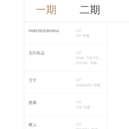
一期
二期
PARKSIDE@NINA
2/F
201 号铺
无印良品
2/F
204A, 208-211,
213-216, 号铺
万宁
2/F
202B&203 号铺
惠康
2/F
222 号铺
楼上
2/F