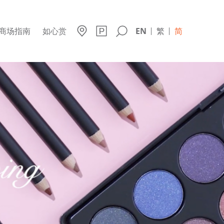
商场指南
如心赏
EN
繁
简