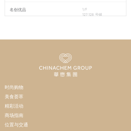
名创优品
1/F
127-128 号铺
OP Beauty
1/F
103A 号铺
眼镜88
1/F
103 号铺
暨汇中医诊所
1/F
120 号铺
时尚购物
Italian Tomato
1/F
115 号铺
美食荟萃
精彩活动
西树泡芙
1/F
商场指南
114 号铺
位置与交通
韩印红 Home
1/F