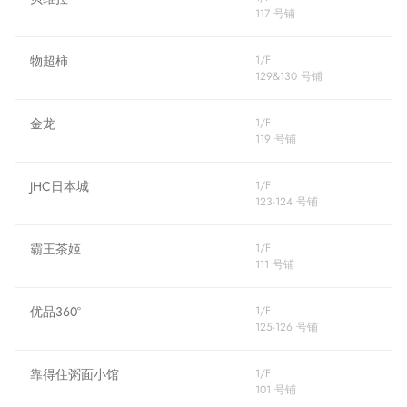
117 号铺
物超柿
1/F
129&130 号铺
金龙
1/F
119 号铺
JHC日本城
1/F
123-124 号铺
霸王茶姬
1/F
111 号铺
优品360°
1/F
125-126 号铺
靠得住粥面小馆
1/F
101 号铺