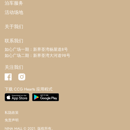
泊车服务
132 号铺
活动场地
美联物业​（二期）
1/F
105 号铺
关于我们
MOS Burger
1/F
联系我们
135 号铺
如心广场一期：新界荃湾杨屋道8号
如心广场二期：新界荃湾大河道98号
IEAT
1/F
133-134 号铺
关注我们
日系生活 JP Living Style
1/F
131 号铺
下载 CCG Hearts 应用程式
幸福食堂
1/F
122 号铺
私隐政策
凑凑火锅‧茶憩
1/F
免责声明
121 号铺
NINA MALL © 2021. 版权所有。