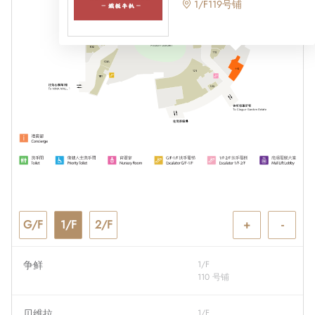
1/F119号铺
A
A
G/F
1/F
2/F
+
-
争鲜
1/F
110 号铺
贝维拉
1/F