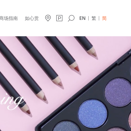
商场指南
如心赏
EN
繁
简