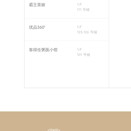
霸王茶姬
1/F
111 号铺
优品360°
1/F
125-126 号铺
靠得住粥面小馆
1/F
101 号铺
名创优品
1/F
127-128 号铺
OP Beauty
1/F
103A 号铺
眼镜88
1/F
103 号铺