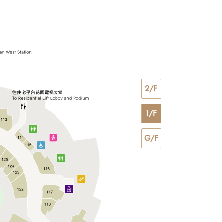
2/F
1/F
G/F