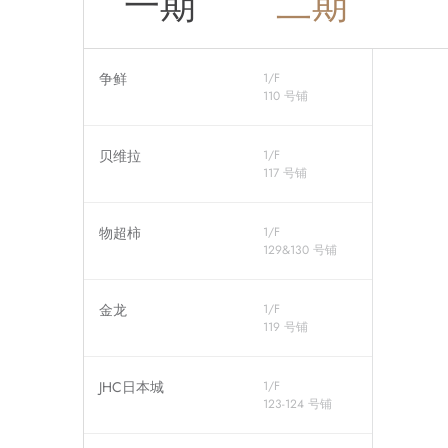
一期
二期
争鲜
1/F
110 号铺
贝维拉
1/F
117 号铺
物超柿
1/F
129&130 号铺
金龙
1/F
119 号铺
JHC日本城
1/F
123-124 号铺